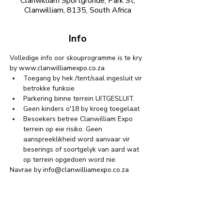
Clanwilliam Sportgronde, Park St,
Clanwilliam, 8135, South Africa
Info
Volledige info oor skouprogramme is te kry 
by 
www.clanwilliamexpo.co.za
⁠Toegang by hek /tent/saal ingesluit vir 
betrokke funksie
Parkering binne terrein UITGESLUIT.
Geen kinders o'18 by kroeg toegelaat
⁠Besoekers betree Clanwilliam Expo 
terrein op eie risiko. Geen 
aanspreeklikheid word aanvaar vir 
beserings of soortgelyk van aard wat 
op terrein opgedoen word nie.
Navrae by 
info@clanwilliamexpo.co.za