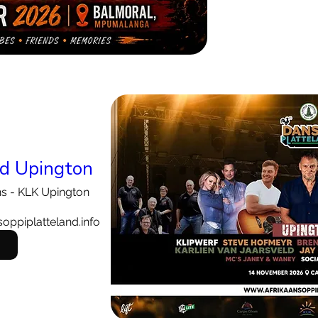
nd Upington
ns - KLK Upington
soppiplatteland.info