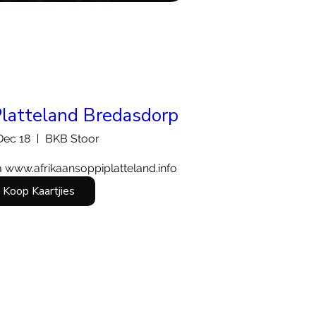
latteland Bredasdorp
 Dec 18
BKB Stoor
na www.afrikaansoppiplatteland.info
Koop Kaartjies