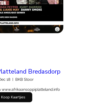
latteland Bredasdorp
 Dec 18
BKB Stoor
na www.afrikaansoppiplatteland.info
Koop Kaartjies