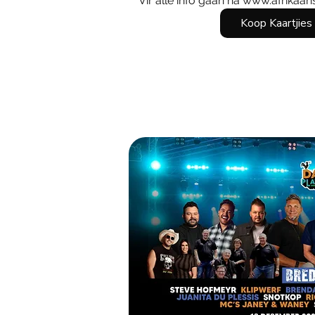
Vir alle info gaan na www.afrikaan
Koop Kaartjies