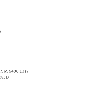
a
8.9695496,13z?
D%3D