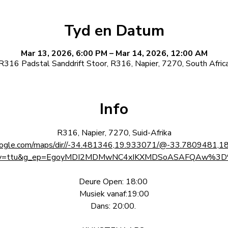
Tyd en Datum
Mar 13, 2026, 6:00 PM – Mar 14, 2026, 12:00 AM
R316 Padstal Sanddrift Stoor, R316, Napier, 7270, South Afric
Info
R316, Napier, 7270, Suid-Afrika
oogle.com/maps/dir//-34.481346,19.933071/@-33.7809481,1
ry=ttu&g_ep=EgoyMDI2MDMwNC4xIKXMDSoASAFQAw%3
Deure Open: 18:00 
Musiek vanaf:19:00
Dans: 20:00. 