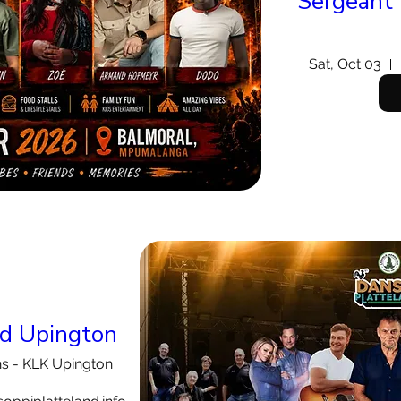
Sergeant 
Sat, Oct 03
nd Upington
ns - KLK Upington