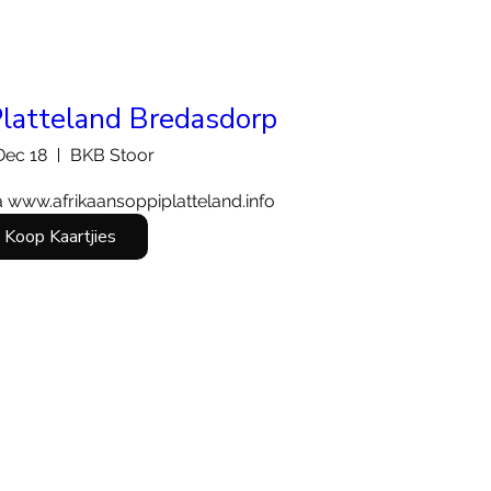
latteland Bredasdorp
 Dec 18
BKB Stoor
na www.afrikaansoppiplatteland.info
Koop Kaartjies