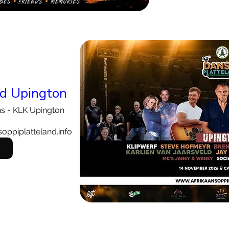
nd Upington
ns - KLK Upington
soppiplatteland.info